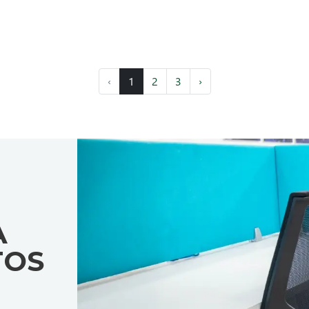
‹
1
2
3
›
A
TOS