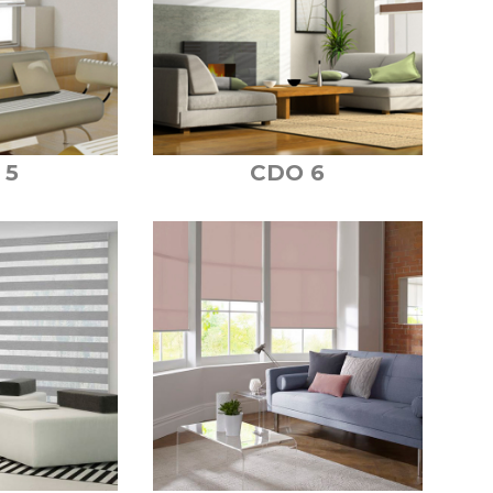
 5
CDO 6