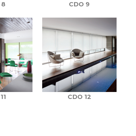
 8
CDO 9
11
CDO 12