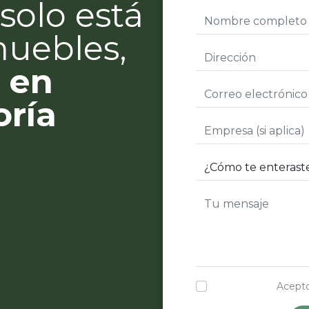
solo está
muebles,
 en
oría
Acepto