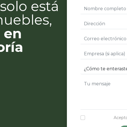
solo está
muebles,
 en
oría
Acepto