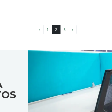
‹
1
2
3
›
A
TOS