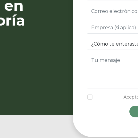
 en
oría
Acepto