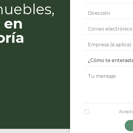
muebles,
 en
oría
Acepto