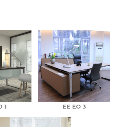
O 1
EE EO 3