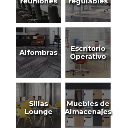
reuniones
regulables
Escritorio
Alfombras
Operativo
Sillas
Muebles de
Lounge
Almacenajes