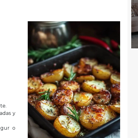
te.
adas y
ogur o