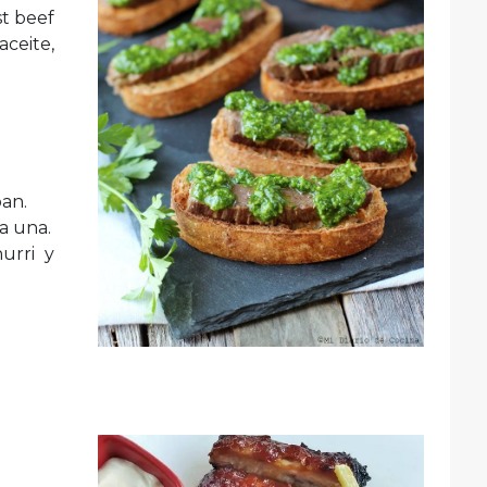
st beef
aceite,
pan.
a una.
urri y