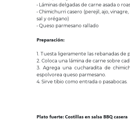
• Láminas delgadas de carne asada o roa
• Chimichurri casero (perejil, ajo, vinagre, 
sal y orégano)
• Queso parmesano rallado
Preparación:
1. Tuesta ligeramente las rebanadas de 
2. Coloca una lámina de carne sobre cad
3. Agrega una cucharadita de chimich
espolvorea queso parmesano.
4. Sirve tibio como entrada o pasabocas.
Plato fuerte: Costillas en salsa BBQ casera