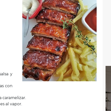
salsa y
as con
 caramelizar.
s al vapor.