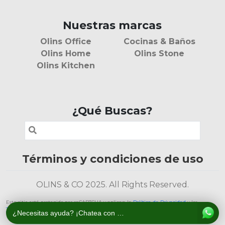
Nuestras marcas
Olins Office
Cocinas & Baños
Olins Home
Olins Stone
Olins Kitchen
¿Qué Buscas?
Términos y condiciones de uso
OLINS & CO 2025. All Rights Reserved.
Este sitio está protegido por reCAPTCHA y aplican la
Política de Privacidad
y los
Términos de Servicio
de Google.
¿Necesitas ayuda? ¡Chatea con nosotros!