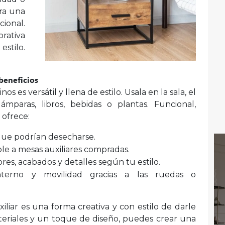
ra una
onal.
orativa
stilo.
 beneficios
s es versátil y llena de estilo. Usala en la sala, el
mparas, libros, bebidas o plantas. Funcional,
 ofrece:
 que podrían desecharse.
ble a mesas auxiliares compradas.
es, acabados y detalles según tu estilo.
nterno y movilidad gracias a las ruedas o
iliar es una forma creativa y con estilo de darle
teriales y un toque de diseño, puedes crear una