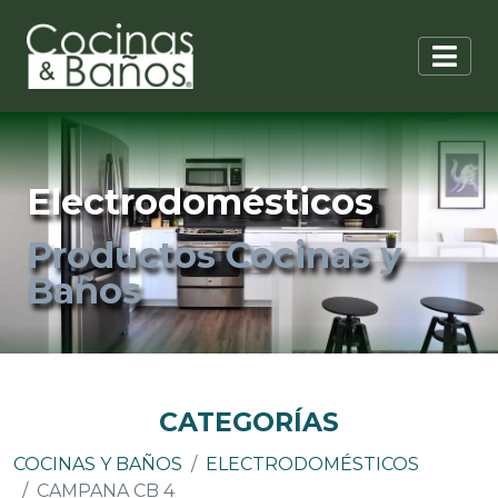
Electrodomésticos
Productos Cocinas y
Baños
CATEGORÍAS
COCINAS Y BAÑOS
ELECTRODOMÉSTICOS
CAMPANA CB 4