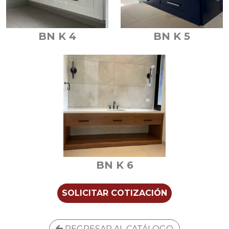
BN K 4
BN K 5
BN K 6
SOLICITAR COTIZACIÓN
REGRESAR AL CATÁLOGO