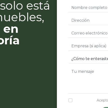
solo está
muebles,
 en
oría
Acepto