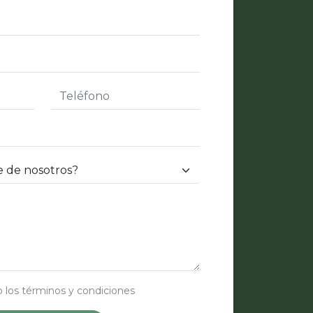
Atención al cliente
Customer service
 los términos y condiciones
Olins Office
online