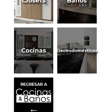
Closets
Baños
Cocinas
Electrodomésticos
REGRESAR A
←